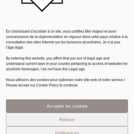
Avis
Il n’y a pas encore d’avis.
En choisissant d’accéder à ce site, vous certifiez être majeur et avoir
connaissance de la réglementation en vigueur dans votre pays relative à la
consultation des sites Internet sur les boissons alcoolisées.
Je n’ai pas
l’âge légal
Seuls les clients connectés ayant acheté ce produit ont la
By entering this website, you affirm that you are of legal age and
possibilité de laisser un avis.
understand current laws in your country pertaining to access of websites for
alcoholic beverages.
I do not have the Legal age
Nous utilisons des cookies pour optimiser notre site web et notre service /
Please accept our Cookie Policy to continue.
PRODUITS SIMILAIRES
Accepter les cookies
Refuser
Préférences