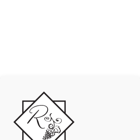
Terroir :
Crayeux type Champagne des coteaux de Segonzac
Cépage majoritaire :
100% Cabernet
Couleur :
Rosé clair, pêche, limpide et brillant
Nez :
fruité et frais : pêche de vigne, grenade, fruits à chair
blanche
Palais :
Bien équilibré, légèrement acidulé, intense et puissant.
Belle fraîcheur. Très agréable. Minéral en fin de palais
AJOUTER AU PANIER
INFORMATIONS COMPLÉMENTAIRES
AVIS (0)