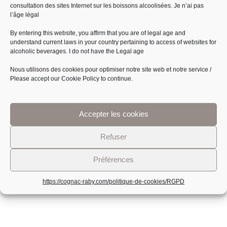
PLAN DU SITE
consultation des sites Internet sur les boissons alcoolisées.
Je n’ai pas
l’âge légal
Accueil
By entering this website, you affirm that you are of legal age and
Boutique
understand current laws in your country pertaining to access of websites for
Visite
alcoholic beverages.
I do not have the Legal age
Actualités
Nous utilisons des cookies pour optimiser notre site web et notre service /
Contact
Please accept our Cookie Policy to continue.
CONTACT
Accepter les cookies
G ET C RABY SARL
3 bis La Brée, 16130 Segonzac, France
Refuser
Fixe :
05 45 83 35 69
Portable :
06 15 68 21 54
Préférences
contact@cognac-raby.com
https://cognac-raby.com/politique-de-cookies/
RGPD
L’abus d’alcool est dangereux pour la santé à
consommer avec modération