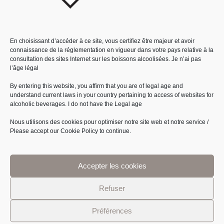
04
Nous sommes ravis de vous retrouver au salon
Saveurs des
Juin
En choisissant d’accéder à ce site, vous certifiez être majeur et avoir
Régions
au Best Western Plus Jouy en Josas les
22 et 23
connaissance de la réglementation en vigueur dans votre pays relative à la
novembre
prochains !
consultation des sites Internet sur les boissons alcoolisées.
Je n’ai pas
l’âge légal
Venez découvrir et déguster nos produits. Nous serons là pour
échanger avec vous et vous faire découvrir toutes nos spécialités.
By entering this website, you affirm that you are of legal age and
understand current laws in your country pertaining to access of websites for
À très bientôt !
alcoholic beverages.
I do not have the Legal age
Nous utilisons des cookies pour optimiser notre site web et notre service /
Please accept our Cookie Policy to continue.
Accepter les cookies
Refuser
Préférences