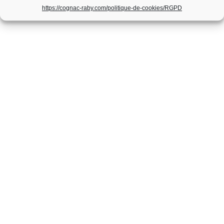
https://cognac-raby.com/politique-de-cookies/
RGPD
PRÉSENTATION
Exploitation située au cœur de la grande champagne au lieu
dit La Brée sur la commune de Segonzac, Gérard et Cécile
Raby perpétuent les traditions familiales depuis 5
générations.
PLAN DU SITE
Accueil
Boutique
Visite
Actualités
Contact
CONTACT