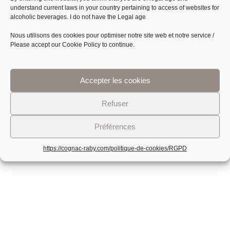
understand current laws in your country pertaining to access of websites for
alcoholic beverages.
I do not have the Legal age
Nous utilisons des cookies pour optimiser notre site web et notre service /
Please accept our Cookie Policy to continue.
Accepter les cookies
PRÉSENTATION
Refuser
Exploitation située au cœur de la grande champagne au lieu
dit La Brée sur la commune de Segonzac, Gérard et Cécile
Préférences
Raby perpétuent les traditions familiales depuis 5
générations.
https://cognac-raby.com/politique-de-cookies/
RGPD
PLAN DU SITE
Accueil
Boutique
Visite
Actualités